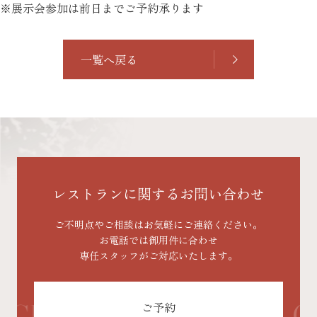
※展示会参加は前日までご予約承ります
一覧へ戻る
レストランに関する
お問い合わせ
ご不明点やご相談は
お気軽にご連絡ください。
お電話では御用件に合わせ
専任スタッフがご対応いたします。
CH.
GET IN TOUCH.
GE
ご予約